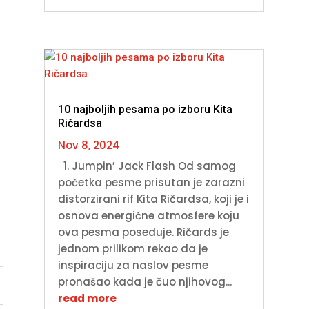
10 najboljih pesama po izboru Kita
Ričardsa
Nov 8, 2024
1. Jumpin’ Jack Flash Od samog
početka pesme prisutan je zarazni
distorzirani rif Kita Ričardsa, koji je i
osnova energične atmosfere koju
ova pesma poseduje. Ričards je
jednom prilikom rekao da je
inspiraciju za naslov pesme
pronašao kada je čuo njihovog...
read more