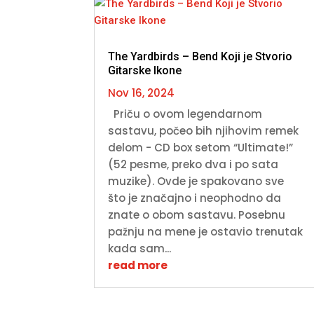
The Yardbirds – Bend Koji je Stvorio
Gitarske Ikone
Nov 16, 2024
Priču o ovom legendarnom
sastavu, počeo bih njihovim remek
delom - CD box setom “Ultimate!”
(52 pesme, preko dva i po sata
muzike). Ovde je spakovano sve
što je značajno i neophodno da
znate o obom sastavu. Posebnu
pažnju na mene je ostavio trenutak
kada sam...
read more