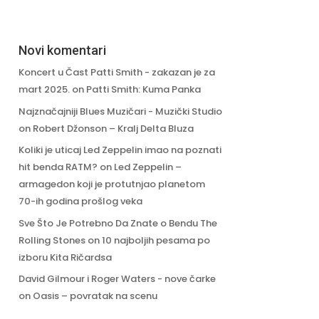
Novi komentari
Koncert u Čast Patti Smith - zakazan je za
mart 2025.
on
Patti Smith: Kuma Panka
Najznačajniji Blues Muzičari - Muzički Studio
on
Robert Džonson – Kralj Delta Bluza
Koliki je uticaj Led Zeppelin imao na poznati
hit benda RATM?
on
Led Zeppelin –
armagedon koji je protutnjao planetom
70-ih godina prošlog veka
Sve Što Je Potrebno Da Znate o Bendu The
Rolling Stones
on
10 najboljih pesama po
izboru Kita Ričardsa
David Gilmour i Roger Waters - nove čarke
on
Oasis – povratak na scenu