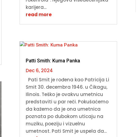
karijera...
read more
Patti Smith: Kuma Panka
Dec 6, 2024
Pati Smit je rođena kao Patricija Li
Smit 30. decembra 1946. u Čikagu,
Ilinois. Teško je ovakvu umetnicu
predstaviti u par reči. Pokušaćemo
da kažemo da je ona umetnica
poznata po dubokom uticaju na
muziku, poeziju i vizuelnu
umetnost. Pati Smit je uspela da...