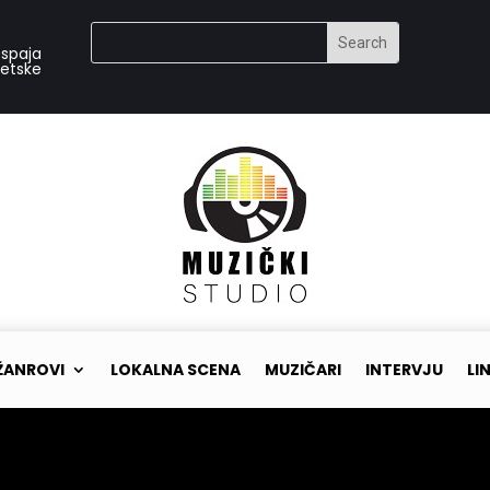
 spaja
vetske
ŽANROVI
LOKALNA SCENA
MUZIČARI
INTERVJU
LI