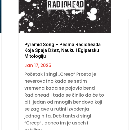
Pyramid Song – Pesma Radioheada
Koja Spaja Džez, Nauku i Egipatsku
Mitologiju
Jan 17, 2025
Početak i singl ,,Creep” Prosto je
neverovatno kada se setim
vremena kada se pojavio bend
Radiohead i tada se činilo da će to
biti jedan od mnogih bendova koji
se zaglave u rutini izvođenja
jednog hita. Debitantski singl
“Creep” , doneo im je uspeh i
ozbiljnu...