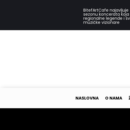
BitefArtCafe najavljuje
sezonu koncerata koja
regionalne legende i s
muzičke vizionare
NASLOVNA
O NAMA