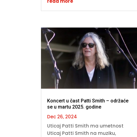
read more
Koncert u čast Patti Smith – održaće
se u martu 2025. godine
Dec 26, 2024
Uticaj Patti Smith ma umetnost
Uticaj Patti Smith na muziku,