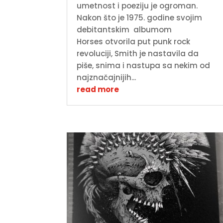
umetnost i poeziju je ogroman.
Nakon što je 1975. godine svojim
debitantskim albumom
Horses otvorila put punk rock
revoluciji, Smith je nastavila da
piše, snima i nastupa sa nekim od
najznačajnijih...
read more