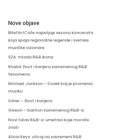
Nove objave
BitefArtCafe najavljuje sezonu koncerata
koja spaja regionalne legende i svetske
muzičke vizionare
SZA: mlada R&B ikona
Khalid: život i karijera savremenog R&B
fenomena
Michael Jackson – čovek koji je promenio
muziku
Usher – život i karijera
Giveon – bariton savremenog R&B-a
Novi talas R&B-a: umetnici koje morate
znati
Alicia Keys: uticaj na savremeni R&B