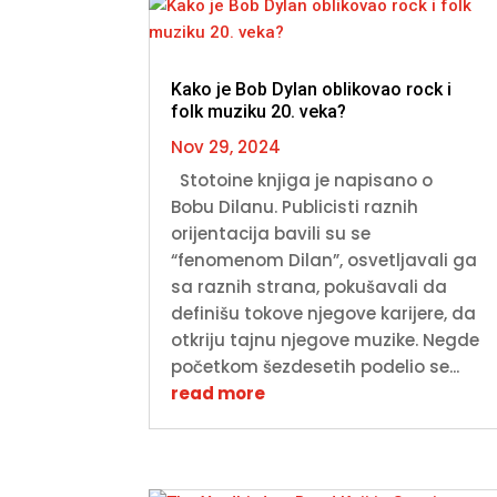
Kako je Bob Dylan oblikovao rock i
folk muziku 20. veka?
Nov 29, 2024
Stotoine knjiga je napisano o
Bobu Dilanu. Publicisti raznih
orijentacija bavili su se
“fenomenom Dilan”, osvetljavali ga
sa raznih strana, pokušavali da
definišu tokove njegove karijere, da
otkriju tajnu njegove muzike. Negde
početkom šezdesetih podelio se...
read more