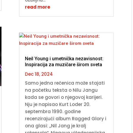
read more
Neil Young i umetnička nezavisnost:
Inspiracija za muzičare širom sveta
Dec 18, 2024
Samo jedna rečenica može stajati
na početku teksta o Nilu Jangu
kada se govori o njegovoj karijeri.
Nju je napisao Kurt Loder 20.
septembra 1990. godine
recenzirajući album Ragged Glory i
ona glasi: ,,Nil Jang je kralj
rokenrola”. Njegova višedecenijska