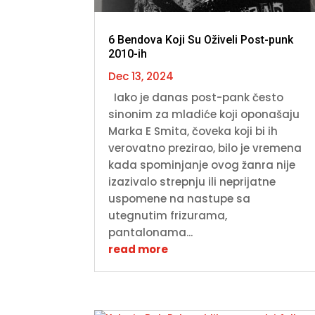
6 Bendova Koji Su Oživeli Post-punk
2010-ih
Dec 13, 2024
Iako je danas post-pank često
sinonim za mladiće koji oponašaju
Marka E Smita, čoveka koji bi ih
verovatno prezirao, bilo je vremena
kada spominjanje ovog žanra nije
izazivalo strepnju ili neprijatne
uspomene na nastupe sa
utegnutim frizurama,
pantalonama...
read more