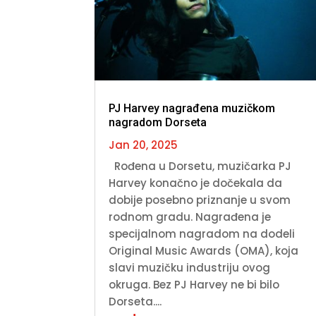
PJ Harvey nagrađena muzičkom
nagradom Dorseta
Jan 20, 2025
Rođena u Dorsetu, muzičarka PJ
Harvey konačno je dočekala da
dobije posebno priznanje u svom
rodnom gradu. Nagrađena je
specijalnom nagradom na dodeli
Original Music Awards (OMA), koja
slavi muzičku industriju ovog
okruga. Bez PJ Harvey ne bi bilo
Dorseta....