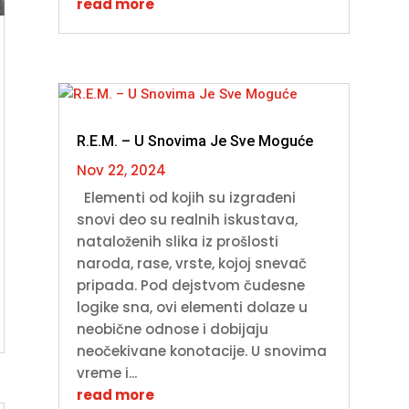
read more
R.E.M. – U Snovima Je Sve Moguće
Nov 22, 2024
Elementi od kojih su izgrađeni
snovi deo su realnih iskustava,
nataloženih slika iz prošlosti
naroda, rase, vrste, kojoj snevač
pripada. Pod dejstvom čudesne
logike sna, ovi elementi dolaze u
neobične odnose i dobijaju
neočekivane konotacije. U snovima
vreme i...
read more