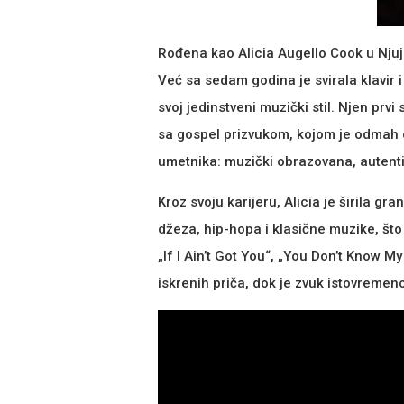
Rođena kao Alicia Augello Cook u Njujo
Već sa sedam godina je svirala klavir i
svoj jedinstveni muzički stil. Njen prvi 
sa gospel prizvukom, kojom je odmah os
umetnika: muzički obrazovana, autent
Kroz svoju karijeru, Alicia je širila 
džeza, hip-hopa i klasične muzike, što
„If I Ain’t Got You“, „You Don’t Know 
iskrenih priča, dok je zvuk istovremen