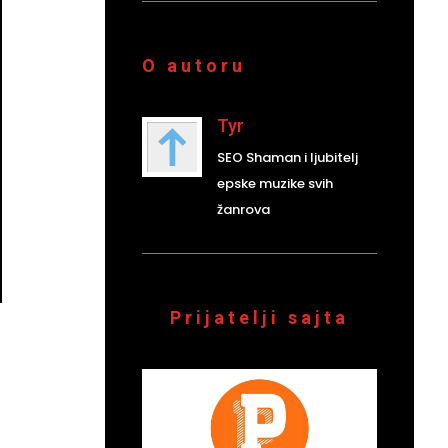
O autoru
Tyr
SEO Shaman i ljubitelj
epske muzike svih
žanrova
Prijatelji sajta