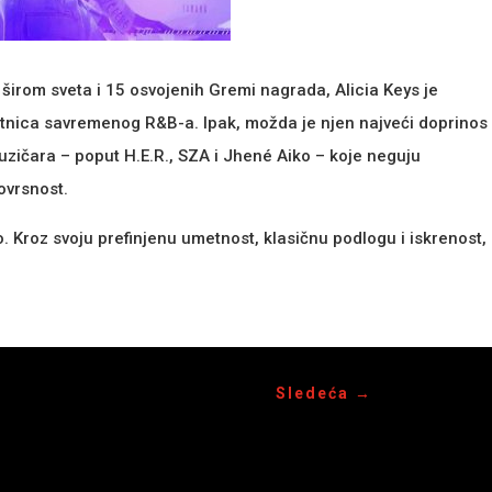
širom sveta i 15 osvojenih Gremi nagrada, Alicia Keys je
etnica savremenog R&B-a. Ipak, možda je njen najveći doprinos
muzičara – poput H.E.R., SZA i Jhené Aiko – koje neguju
ovrsnost.
vo. Kroz svoju prefinjenu umetnost, klasičnu podlogu i iskrenost,
Sledeća
→