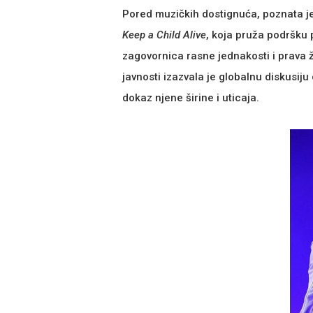
Pored muzičkih dostignuća, poznata j
Keep a Child Alive
, koja pruža podršk
zagovornica rasne jednakosti i prava
javnosti izazvala je globalnu diskusiju
dokaz njene širine i uticaja.