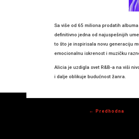
Sa više od 65 miliona prodatih albuma 
definitivno jedna od najuspešnijih um
to što je inspirisala novu generaciju 
emocionalnu iskrenost i muzičku razn
Alicia je uzdigla svet R&B-a na viši ni
i dalje oblikuje budućnost žanra.
←
Predhodna