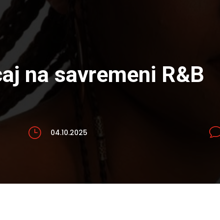
icaj na savremeni R&B
}
04.10.2025