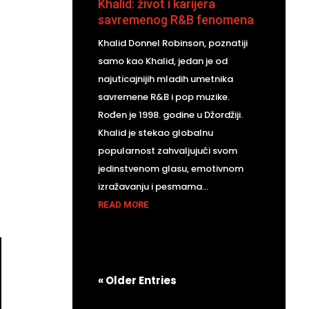
Khalid: život i karijera
savremenog R&B fenomena
Khalid Donnel Robinson, poznatiji
samo kao Khalid, jedan je od
najuticajnijih mladih umetnika
savremene R&B i pop muzike.
Rođen je 1998. godine u Džordžiji.
Khalid je stekao globalnu
popularnost zahvaljujući svom
jedinstvenom glasu, emotivnom
izražavanju i pesmama...
READ MORE
« Older Entries