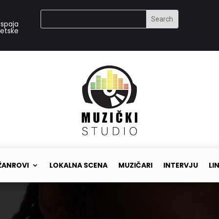
 spaja
vetske
ŽANROVI
LOKALNA SCENA
MUZIČARI
INTERVJU
LI