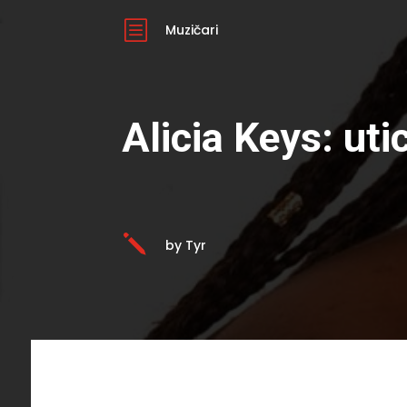
b
Muzičari
Alicia Keys: ut
j
by Tyr