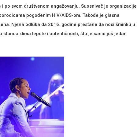
e i po svom društvenom angažovanju. Suosnivač je organizacije
u porodicama pogođenim HIV/AIDS-om. Takođe je glasna
 žena. Njena odluka da 2016. godine prestane da nosi šminku u
 o standardima lepote i autentičnosti, što je samo još jedan