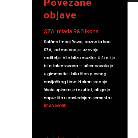
Povezane
objave
SZA: mlada R&B ikona
Solána Imani Rowe, poznata kao
SZA, od malena je, uz svoje
roditelje, bila blizu muzike. U školi je
bila talentovana — učestvovala je
u gimnastici i bila član plesnog
navijačkog tima. Nakon srednje
škole upisala je fakultet, ali ga je
napustila u poslednjem semestru...
READ MORE