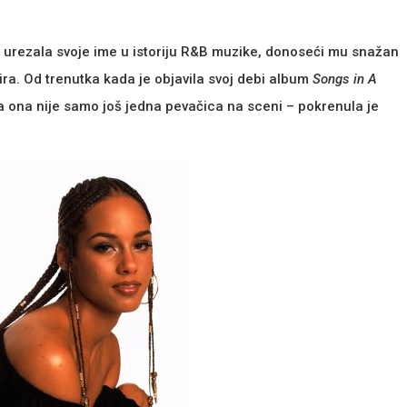
o urezala svoje ime u istoriju R&B muzike, donoseći mu snažan
vira. Od trenutka kada je objavila svoj debi album
Songs in A
a ona nije samo još jedna pevačica na sceni – pokrenula je