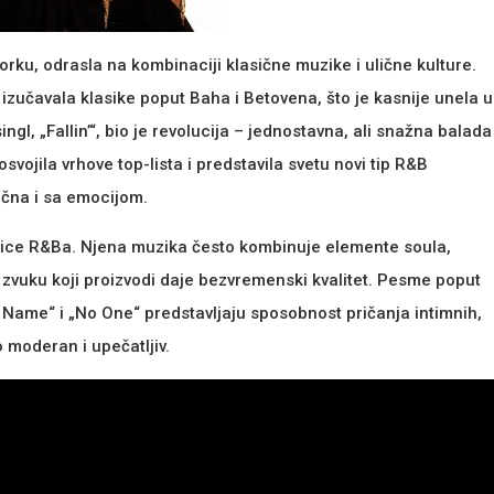
rku, odrasla na kombinaciji klasične muzike i ulične kulture.
 izučavala klasike poput Baha i Betovena, što je kasnije unela u
singl, „Fallin’“, bio je revolucija – jednostavna, ali snažna balada
vojila vrhove top-lista i predstavila svetu novi tip R&B
ična i sa emocijom.
granice R&Ba. Njena muzika često kombinuje elemente soula,
 zvuku koji proizvodi daje bezvremenski kvalitet. Pesme poput
My Name“ i „No One“ predstavljaju sposobnost pričanja intimnih,
o moderan i upečatljiv.