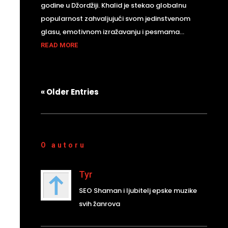
godine u Džordžiji. Khalid je stekao globalnu
popularnost zahvaljujući svom jedinstvenom
glasu, emotivnom izražavanju i pesmama...
READ MORE
« Older Entries
O autoru
Tyr
SEO Shaman i ljubitelj epske muzike
svih žanrova