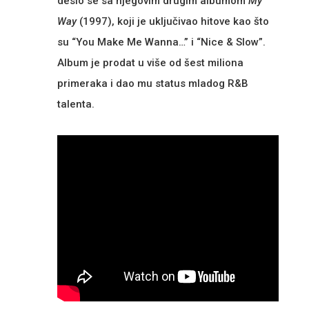
desio se sa njegovim drugim albumom
My
Way
(1997), koji je uključivao hitove kao što
su “You Make Me Wanna…” i “Nice & Slow”.
Album je prodat u više od šest miliona
primeraka i dao mu status mladog R&B
talenta.