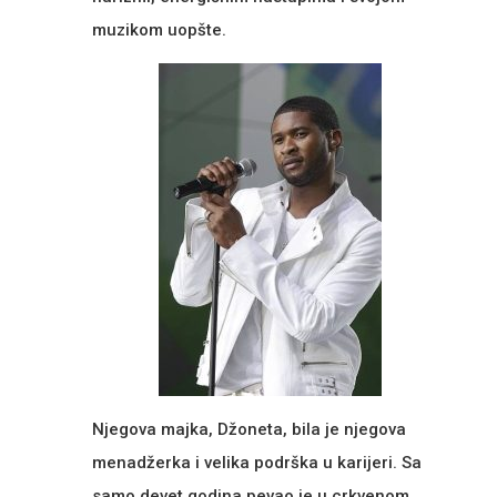
muzikom uopšte.
Njegova majka, Džoneta, bila je njegova
menadžerka i velika podrška u karijeri. Sa
samo devet godina pevao je u crkvenom