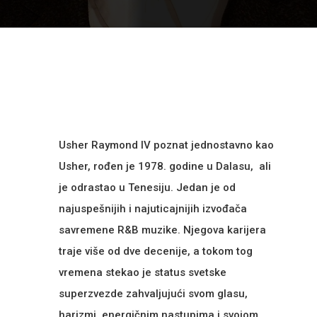
Usher Raymond IV poznat jednostavno kao
Usher, rođen je 1978. godine u Dalasu, ali
je odrastao u Tenesiju. Jedan je od
najuspešnijih i najuticajnijih izvođača
savremene R&B muzike. Njegova karijera
traje više od dve decenije, a tokom tog
vremena stekao je status svetske
superzvezde zahvaljujući svom glasu,
harizmi
, energičnim
nastupima i svojom