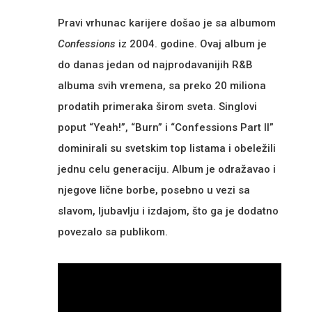
Pravi vrhunac karijere došao je sa albumom
Confessions
iz 2004. godine. Ovaj album je
do danas jedan od najprodavanijih R&B
albuma svih vremena, sa preko 20 miliona
prodatih primeraka širom sveta. Singlovi
poput “Yeah!”, “Burn” i “Confessions Part II”
dominirali su svetskim top listama i obeležili
jednu celu generaciju. Album je odražavao i
njegove lične borbe, posebno u vezi sa
slavom, ljubavlju i izdajom, što ga je dodatno
povezalo sa publikom.