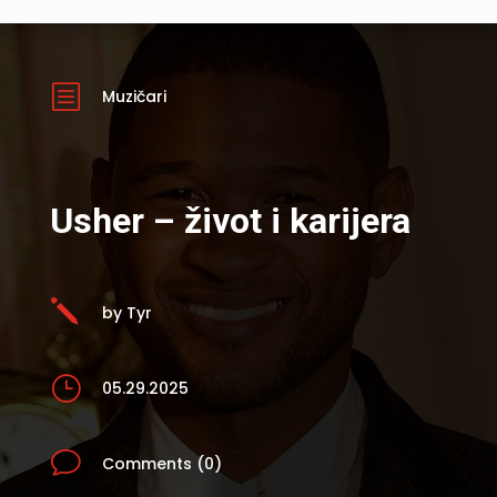
b
Muzičari
Usher – život i karijera
j
by Tyr
}
05.29.2025
v
Comments (0)