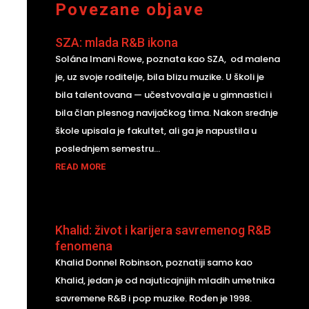
Povezane objave
SZA: mlada R&B ikona
Solána Imani Rowe, poznata kao SZA, od malena
je, uz svoje roditelje, bila blizu muzike. U školi je
bila talentovana — učestvovala je u gimnastici i
bila član plesnog navijačkog tima. Nakon srednje
škole upisala je fakultet, ali ga je napustila u
poslednjem semestru...
READ MORE
Khalid: život i karijera savremenog R&B
fenomena
Khalid Donnel Robinson, poznatiji samo kao
Khalid, jedan je od najuticajnijih mladih umetnika
savremene R&B i pop muzike. Rođen je 1998.