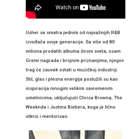
Usher se smatra jednim od najvažnijih R&B
izvođača svoje generacije. Sa više od 80
miliona prodatih albuma širom sveta, osam
Gremi nagrada i brojnim priznanjima, njegov
trag će zauvek ostati u muzičkoj industriji.
Stil, glas i plesna energija poslužili su kao
inspiracija mnogim velikim savremenim
umetnicima, uključujući Chrisa Browna, The
Weeknda i Justina Biebera, koga je lično
otkrio i mentorisao.