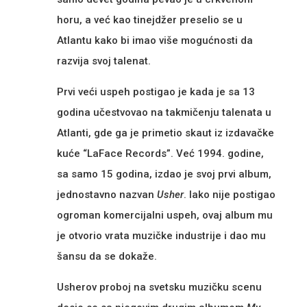
horu, a već kao tinejdžer preselio se u
Atlantu kako bi imao više mogućnosti da
razvija svoj talenat.
Prvi veći uspeh postigao je kada je sa 13
godina učestvovao na takmičenju talenata u
Atlanti, gde ga je primetio skaut iz izdavačke
kuće “LaFace Records”. Već 1994. godine,
sa samo 15 godina, izdao je svoj prvi album,
jednostavno nazvan
Usher
. Iako nije postigao
ogroman komercijalni uspeh, ovaj album mu
je otvorio vrata muzičke industrije i dao mu
šansu da se dokaže.
Usherov proboj na svetsku muzičku scenu