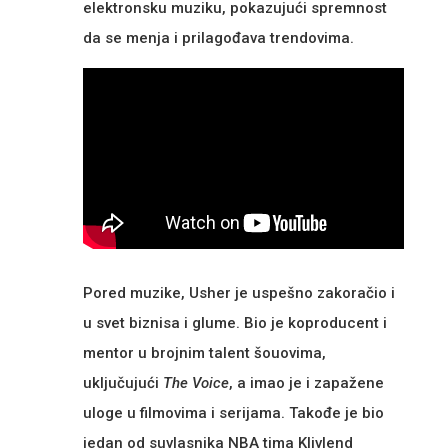
elektronsku muziku, pokazujući spremnost
da se menja i prilagođava trendovima.
Pored muzike, Usher je uspešno zakoračio i
u svet biznisa i glume. Bio je koproducent i
mentor u brojnim talent šouovima,
uključujući
The Voice
, a imao je i zapažene
uloge u filmovima i serijama. Takođe je bio
jedan od suvlasnika NBA tima Klivlend