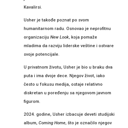
Kavalirsi.
Usher je takođe poznat po svom
humanitarnom radu. Osnovao je neprofitnu
organizaciju
New Look
, koja pomaže
mladima da razviju liderske veštine i ostvare
svoje potencijale.
U privatnom životu, Usher je bio u braku dva
puta i ima dvoje dece. Njegov život, iako
često u fokusu medija, ostaje relativno
diskretan u poređenju sa njegovom javnom
figurom.
2024. godine, Usher izbacuje deveti studijski
album,
Coming Home
, što je označilo njegov