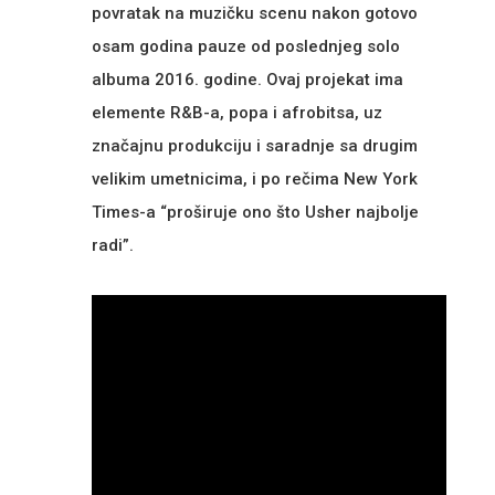
povratak na muzičku scenu nakon gotovo
osam godina pauze od poslednjeg solo
albuma 2016.
godine.
Ovaj projekat ima
elemente R&B-a, popa i afrobitsa, uz
značajnu produkciju i saradnje sa drugim
velikim umetnicima, i po rečima New York
Times-a “proširuje ono što Usher najbolje
radi”.