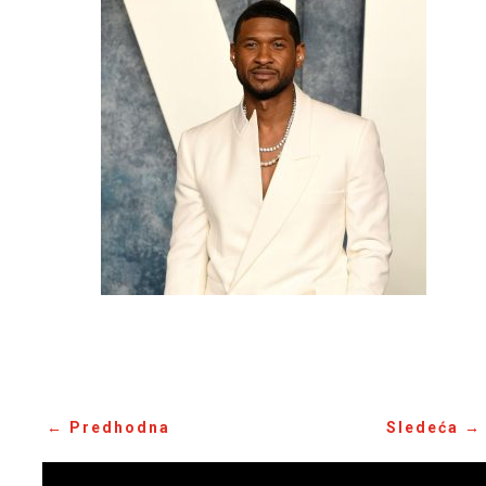
←
Predhodna
Sledeća
→