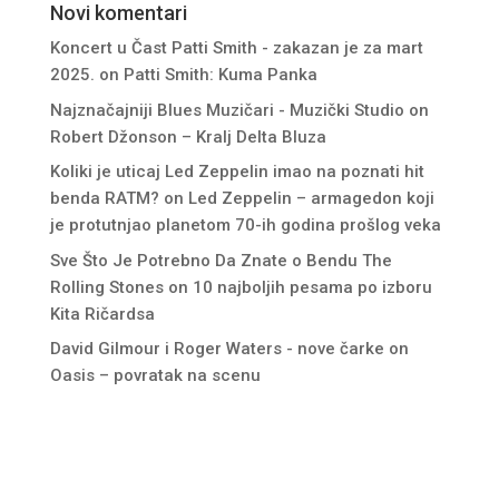
Novi komentari
Koncert u Čast Patti Smith - zakazan je za mart
2025.
on
Patti Smith: Kuma Panka
Najznačajniji Blues Muzičari - Muzički Studio
on
Robert Džonson – Kralj Delta Bluza
Koliki je uticaj Led Zeppelin imao na poznati hit
benda RATM?
on
Led Zeppelin – armagedon koji
je protutnjao planetom 70-ih godina prošlog veka
Sve Što Je Potrebno Da Znate o Bendu The
Rolling Stones
on
10 najboljih pesama po izboru
Kita Ričardsa
David Gilmour i Roger Waters - nove čarke
on
Oasis – povratak na scenu