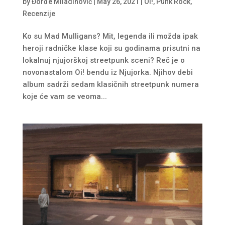
by
Đorđe Miladinović
|
May 26, 2021
|
Oi!
,
Punk Rock
,
Recenzije
Ko su Mad Mulligans? Mit, legenda ili možda ipak
heroji radničke klase koji su godinama prisutni na
lokalnuj njujorškoj streetpunk sceni? Reč je o
novonastalom Oi! bendu iz Njujorka. Njihov debi
album sadrži sedam klasičnih streetpunk numera
koje će vam se veoma...