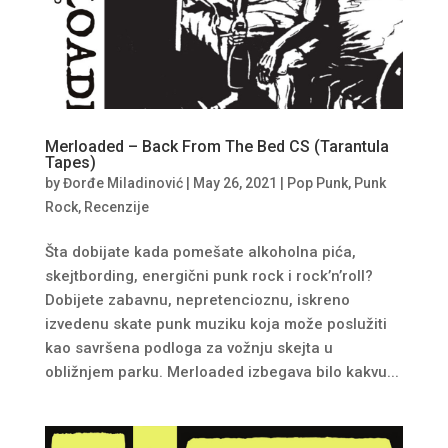
Merloaded – Back From The Bed CS (Tarantula
Tapes)
by
Đorđe Miladinović
|
May 26, 2021
|
Pop Punk
,
Punk
Rock
,
Recenzije
Šta dobijate kada pomešate alkoholna pića,
skejtbording, energični punk rock i rock’n’roll?
Dobijete zabavnu, nepretencioznu, iskreno
izvedenu skate punk muziku koja može poslužiti
kao savršena podloga za vožnju skejta u
obližnjem parku. Merloaded izbegava bilo kakvu...