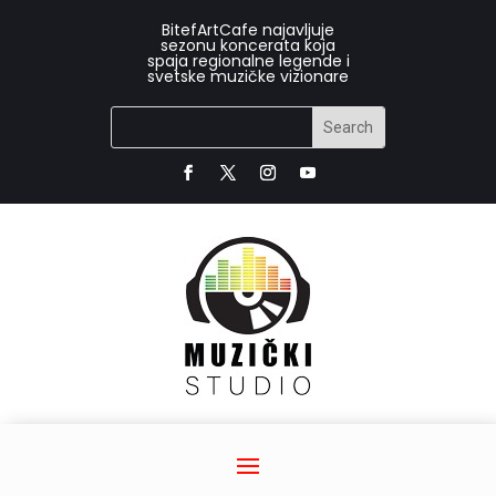
BitefArtCafe najavljuje
sezonu koncerata koja
spaja regionalne legende i
svetske muzičke vizionare