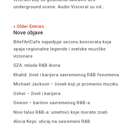
underground scene. Audio Visceral su od...
« Older Entries
Nove objave
BitefArtCafe najavljuje sezonu koncerata koja
spaja regionalne legende i svetske muzičke
vizionare
SZA: mlada R&B ikona
Khalid: život i karijera savremenog R&B fenomena
Michael Jackson – čovek koji je promenio muziku
Usher – život i karijera
Giveon – bariton savremenog R&B-a
Novi talas R&B-a: umetnici koje morate znati
Alicia Keys: uticaj na savremeni R&B