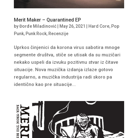
Merit Maker – Quarantined EP
by
Đorđe Miladinović
|
May 26, 2021
|
Hard Core
,
Pop
Punk
,
Punk Rock
,
Recenzije
Uprkos činjenici da korona virus sabotira mnoge
segmente društva, stiče se utisak da su muzičari
nekako uspeli da izvuku pozitivnu stvar iz čitave
situacije. Nova muzička izdanja izlaze gotovo
regularno, a muzička industrija radi skoro pa
identično kao pre situacije...