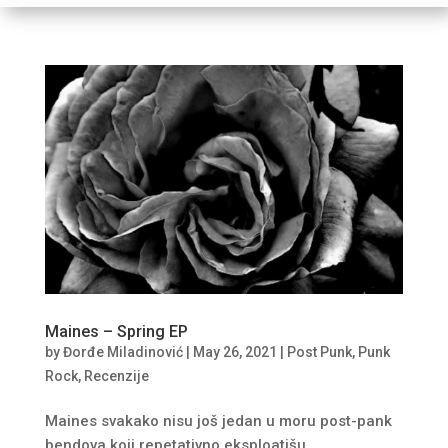
Maines – Spring EP
by
Đorđe Miladinović
|
May 26, 2021
|
Post Punk
,
Punk
Rock
,
Recenzije
Maines svakako nisu još jedan u moru post-pank
bendova koji repetativno eksploatišu