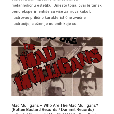
melanholičnu estetiku. Umesto toga, ovaj britanski
bend eksperimentiše sa više žanrova kako bi
ilustrovao prilično karakteristične zvučne
ilustracije, složenije od onih koje su...
Mad Mulligans – Who Are The Mad Mulligans?
(Rotten Bastard Records / Dammit Records)