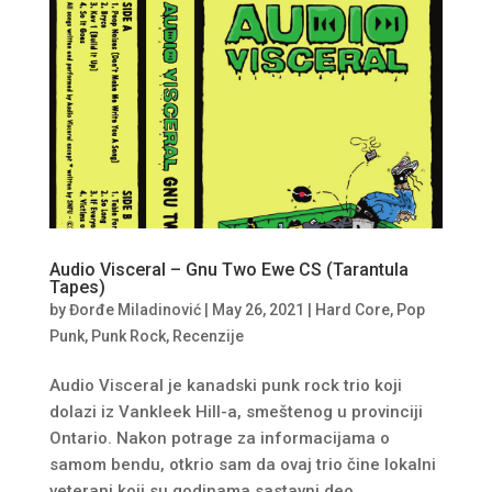
Audio Visceral – Gnu Two Ewe CS (Tarantula
Tapes)
by
Đorđe Miladinović
|
May 26, 2021
|
Hard Core
,
Pop
Punk
,
Punk Rock
,
Recenzije
Audio Visceral je kanadski punk rock trio koji
dolazi iz Vankleek Hill-a, smeštenog u provinciji
Ontario. Nakon potrage za informacijama o
samom bendu, otkrio sam da ovaj trio čine lokalni
veterani koji su godinama sastavni deo