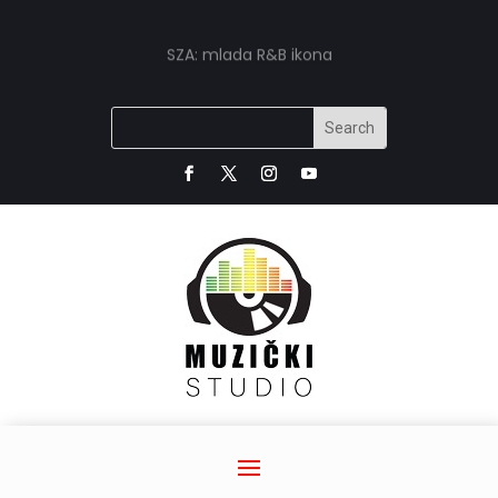
SZA: mlada R&B ikona