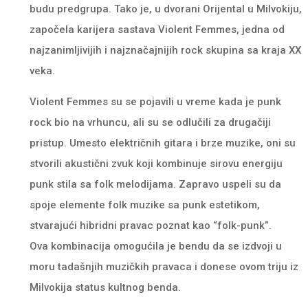
budu predgrupa. Tako je, u dvorani Orijental u Milvokiju,
započela karijera sastava Violent Femmes, jedna od
najzanimljivijih i najznačajnijih rock skupina sa kraja XX
veka.
Violent Femmes su se pojavili u vreme kada je punk
rock bio na vrhuncu, ali su se odlučili za drugačiji
pristup. Umesto električnih gitara i brze muzike, oni su
stvorili akustični zvuk koji kombinuje sirovu energiju
punk stila sa folk melodijama. Zapravo uspeli su da
spoje elemente folk muzike sa punk estetikom,
stvarajući hibridni pravac poznat kao “folk-punk”.
Ova kombinacija omogućila je bendu da se izdvoji u
moru tadašnjih muzičkih pravaca i donese ovom triju iz
Milvokija status kultnog benda.