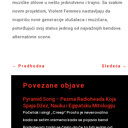
muzičke stilove u nešto jedinstveno i trajno. Sa svakim
novim projektom, Violent Femmes nastavljaju da
inspirišu nove generacije slušalaca i muzičara,
potvrđujući svoj status jednog od najvažnijih bendova
alternativne scene.
←
Predhodna
Sledeća
→
Povezane objave
Pyramid Song – Pesma Radioheada Koja
Spaja Džez, Nauku i Egipatsku Mitologiju
Početak i singl ,,Creep” Prosto je neverovatno
kada se setim vremena kada se pojavio bend
Radiohead i tada se činilo da će to biti jedan od