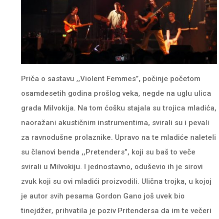
Priča o sastavu ,,Violent Femmes”, počinje početom
osamdesetih godina prošlog veka, negde na uglu ulica
grada Milvokija. Na tom ćošku stajala su trojica mladića,
naoražani akustičnim instrumentima, svirali su i pevali
za ravnodušne prolaznike. Upravo na te mladiće naleteli
su članovi benda ,,Pretenders”, koji su baš to veče
svirali u Milvokiju. I jednostavno, oduševio ih je sirovi
zvuk koji su ovi mladići proizvodili. Ulična trojka, u kojoj
je autor svih pesama Gordon Gano još uvek bio
tinejdžer, prihvatila je poziv Pritendersa da im te večeri