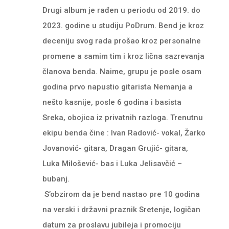
Drugi album je rađen u periodu od 2019. do
2023. godine u studiju PoDrum. Bend je kroz
deceniju svog rada prošao kroz personalne
promene a samim tim i kroz lična sazrevanja
članova benda. Naime, grupu je posle osam
godina prvo napustio gitarista Nemanja a
nešto kasnije, posle 6 godina i basista
Sreka, obojica iz privatnih razloga. Trenutnu
ekipu benda čine : Ivan Radović- vokal, Žarko
Jovanović- gitara, Dragan Grujić- gitara,
Luka Milošević- bas i Luka Jelisavčić –
bubanj.
S’obzirom da je bend nastao pre 10 godina
na verski i državni praznik Sretenje, logičan
datum za proslavu jubileja i promociju