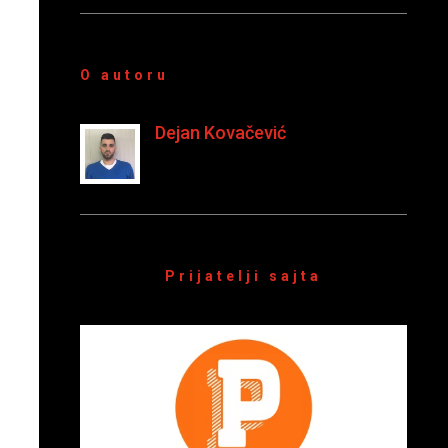
O autoru
Dejan Kovačević
Prijatelji sajta