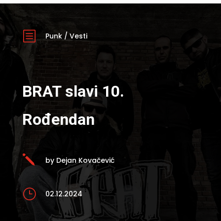
b
Punk
/
Vesti
BRAT slavi 10.
Rođendan
j
by Dejan Kovačević
}
02.12.2024