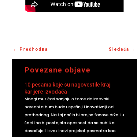
←
Predhodna
Sledeća
→
Povezane objave
10 pesama koje su nagovestile kraj
karijere izvođača
Mnogi muzičari sanjaju o tome da im svaki
naredni album bude uspešniji i inovativniji od
prethodnog. Na taj način bi brojne fanove držali u
šaci i na bi postojala opasnost da se publika
dosađuje ili svaki novi projekat posmatra kao