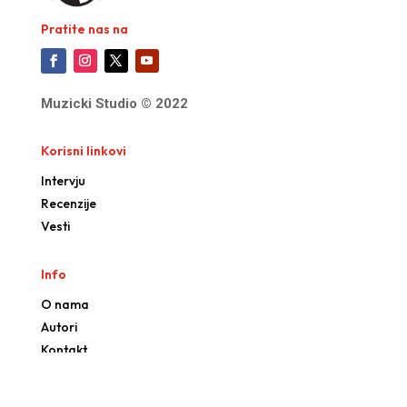
Pratite nas na
Muzicki Studio © 2022
Korisni linkovi
Intervju
Recenzije
Vesti
Info
O nama
Autori
Kontakt
Powered by:
Goldeon
/
Web dizajn &
SEO
: TYR