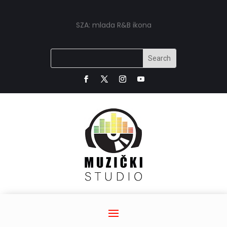
SZA: mlada R&B ikona