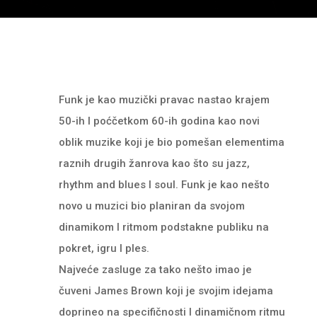
Funk je kao muzički pravac nastao krajem
50-ih I poćčetkom 60-ih godina kao novi
oblik muzike koji je bio pomešan elementima
raznih drugih žanrova kao što su jazz,
rhythm and blues I soul. Funk je kao nešto
novo u muzici bio planiran da svojom
dinamikom I ritmom podstakne publiku na
pokret, igru I ples.
Najveće zasluge za tako nešto imao je
čuveni James Brown koji je svojim idejama
doprineo na specifičnosti I dinamičnom ritmu