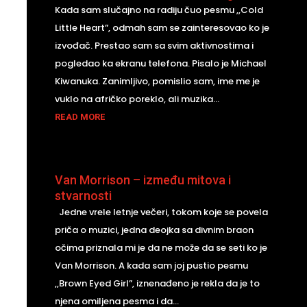
Kada sam slučajno na radiju čuo pesmu ,,Cold
Little Heart”, odmah sam se zainteresovao ko je
izvođač. Prestao sam sa svim aktivnostima i
pogledao ka ekranu telefona. Pisalo je Michael
Kiwanuka. Zanimljivo, pomislio sam, ime me je
vuklo na afričko poreklo, ali muzika...
READ MORE
Van Morrison – između mitova i
stvarnosti
Jedne vrele letnje večeri, tokom koje se povela
priča o muzici, jedna deojka sa divnim braon
očima priznala mi je da ne može da se seti ko je
Van Morrison. A kada sam joj pustio pesmu
,,Brown Eyed Girl”, iznenađeno je rekla da je to
njena omiljena pesma i da...