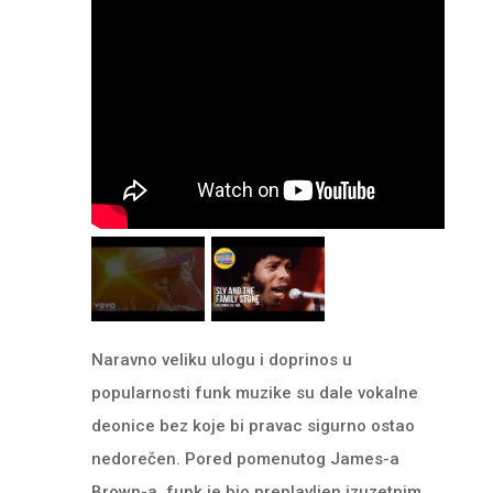
Naravno veliku ulogu i doprinos u
popularnosti funk muzike su dale vokalne
deonice bez koje bi pravac sigurno ostao
nedorečen. Pored pomenutog James-a
Brown-a, funk je bio preplavljen izuzetnim