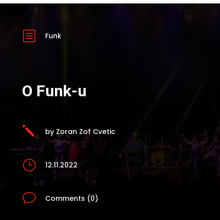
b
Funk
O Funk-u
j
by Zoran Zof Cvetic
}
12.11.2022
v
Comments (0)