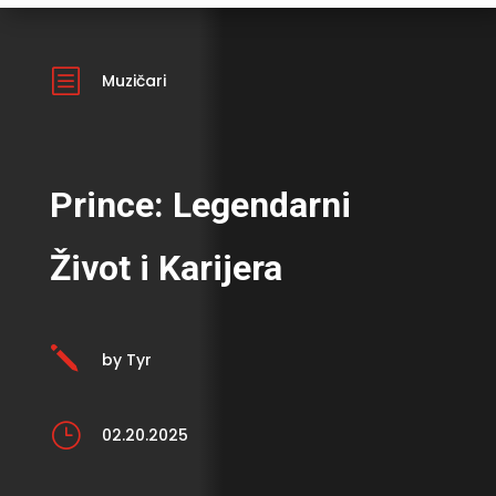
b
Muzičari
Prince: Legendarni
Život i Karijera
j
by Tyr
}
02.20.2025