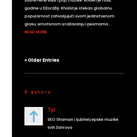
savremene R&B i pop muzike. Rođen je 1998.
godine u Džordžiji. Khalid je stekao globalnu
popularnost zahvaljujući svom jedinstvenom
glasu, emotivnom izražavanju i pesmama...
READ MORE
« Older Entries
O autoru
Tyr
SEO Shaman i ljubitelj epske muzike
svih žanrova