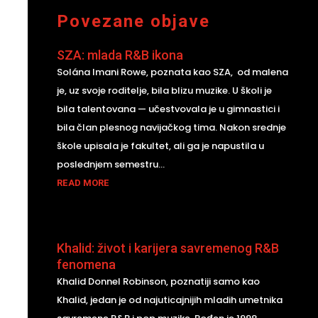
Povezane objave
SZA: mlada R&B ikona
Solána Imani Rowe, poznata kao SZA, od malena
je, uz svoje roditelje, bila blizu muzike. U školi je
bila talentovana — učestvovala je u gimnastici i
bila član plesnog navijačkog tima. Nakon srednje
škole upisala je fakultet, ali ga je napustila u
poslednjem semestru...
READ MORE
Khalid: život i karijera savremenog R&B
fenomena
Khalid Donnel Robinson, poznatiji samo kao
Khalid, jedan je od najuticajnijih mladih umetnika